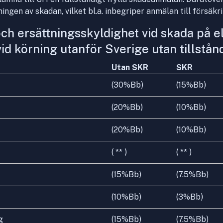
ingen av skadan, vilket bl.a. inbegriper anmälan till försäkri
och ersättningsskyldighet vid skada på el
id körning utanför Sverige utan tillstån
Utan SKR
SKR
(30%Bb)
(15%Bb)
(20%Bb)
(10%Bb)
(20%Bb)
(10%Bb)
( ** )
( ** )
(15%Bb)
(7.5%Bb)
(10%Bb)
(3%Bb)
g
(15%Bb)
(7.5%Bb)