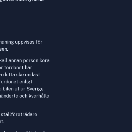
nmaning uppvisas för
sen.
kall annan person köra
ör fordonet har
a detta ske endast
fordonet enligt
 bilen ut ur Sverige.
mhänderta och kvarhålla
ställföreträdare
t.