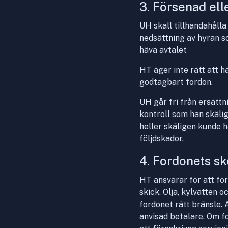
3. Försenad ell
UH skall tillhandahålla
nedsättning av hyran s
häva avtalet
HT äger inte rätt att 
godtagbart fordon.
UH går fri från ersätt
kontroll som han skälig
heller skäligen kunde h
följdskador.
4. Fordonets sk
HT ansvarar för att ford
skick. Olja, kylvatten 
fordonet rätt bränsle. 
anvisad betalare. Om fo