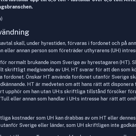
ingsbranschen.
n)
nvändning
avtal skall, under hyrestiden, förvaras i fordonet och på a
an eller annan person som företräder uthyrarens (UH) intres
för normalt brukande inom Sverige av hyrestagaren (HT). S
lt skriftligt medgivande av UH. HT svarar för att den som k
a fordonet. Önskar HT använda fordonet utanför Sverige sk
godkännande. HT är medveten om att hans rätt att disponera 
 upphör om han utan UH:s skriftliga tillstånd försöker föra
/Tull eller annan som handlar i UH:s intresse har rätt att o
tliga kostnader som UH kan drabbas av om HT eller dennes 
 utanför Sverige eller länder, som UH skriftligen inte godkän