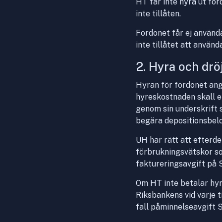
HT får inte hyra ut for
inte tillåten.
Fordonet får ej användas
inte tillåtet att använd
2. Hyra och dr
Hyran för fordonet ange
hyreskostnaden skall e
genom sin underskrift s
begära depositionsbelo
UH har rätt att efterde
förbrukningsvätskor so
faktureringsavgift på S
Om HT inte betalar hyr
Riksbankens vid varje 
fall påminnelseavgift S