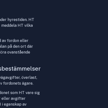
der hyrestiden. HT
e meddela HT vilka
 av fordon eller
lan på den ort där
lgöra ovanstående
ngsbestämmelser
gavgifter, överlast,
v fordonets ägare.
rdonet som HT vare sig
 eller avgifter
H i egenskap av