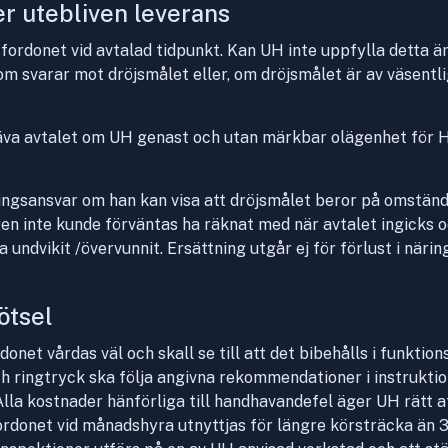
er utebliven leverans
 fordonet vid avtalad tidpunkt. Kan UH inte uppfylla detta är
om svarar mot dröjsmålet eller, om dröjsmålet är av väsentl
häva avtalet om UH genast och utan märkbar olägenhet för 
ningsansvar om han kan visa att dröjsmålet beror på omstän
en inte kunde förväntas ha räknat med när avtalet ingicks oc
a undvikit /övervunnit. Ersättning utgår ej för förlust i när
ötsel
onet vårdas väl och skall se till att det bibehålls i funktio
och ringtryck ska följa angivna rekommendationer i instrukti
Alla kostnader hänförliga till handhavandefel äger UH rätt a
rdonet vid månadshyra utnyttjas för längre körsträcka än 300