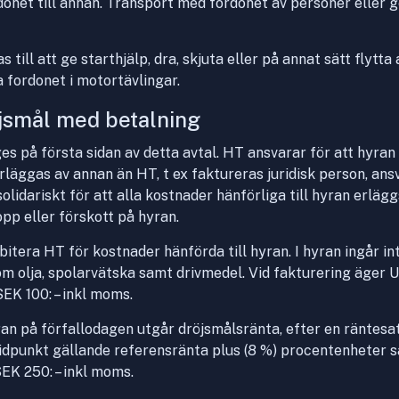
donet till annan. Transport med fordonet av personer eller 
 till att ge starthjälp, dra, skjuta eller på annat sätt flytta
a fordonet i motortävlingar.
öjsmål med betalning
s på första sidan av detta avtal. HT ansvarar för att hyran e
rläggas av annan än HT, t ex faktureras juridisk person, an
olidariskt för att alla kostnader hänförliga till hyran erlägg
pp eller förskott på hyran.
bitera HT för kostnader hänförda till hyran. I hyran ingår in
m olja, spolarvätska samt drivmedel. Vid fakturering äger U
EK 100: – inkl moms.
an på förfallodagen utgår dröjsmålsränta, efter en räntes
tidpunkt gällande referensränta plus (8 %) procentenheter
EK 250: – inkl moms.