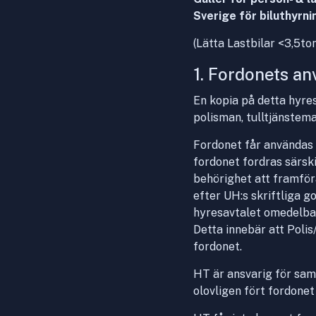
Sverige för biluthyrn
(Lätta Lastbilar <3,5to
1. Fordonets a
En kopia på detta hyres
polisman, tulltjänstem
Fordonet får användas 
fordonet fordras särski
behörighet att framför
efter UH:s skriftliga 
hyresavtalet omedelbart
Detta innebär att Polis
fordonet.
HT är ansvarig för sam
olovligen fört fordonet