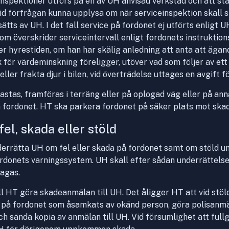
inspektioner utförs på en av UH anvisad verkstad och att stä
id förfrågan kunna upplysa om när serviceinspektion skall 
ätts av UH. I det fall service på fordonet ej utförts enligt 
om överskrider serviceintervall enligt fordonets instruktion
r hyrestiden, om han har skälig anledning att anta att ägand
k för värdeminskning föreligger, utöver vad som följer av et
a eller frakta djur i bilen, vid överträdelse uttages en avgift 
lastas, framföras i terräng eller på oplogad väg eller på ann
å fordonet. HT ska parkera fordonet på säker plats mot ska
fel, skada eller stöld
rrätta UH om fel eller skada på fordonet samt om stöld un
fordonets varningssystem. UH skall efter sådan underrättels
tagas.
ll HT göra skadeanmälan till UH. Det åligger HT att vid stöld
 på fordonet som åsamkats av okänd person, göra polisanmä
ch sända kopia av anmälan till UH. Vid försumlighet att ful