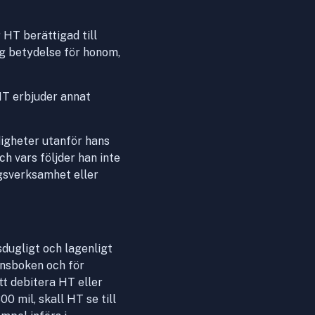
 HT berättigad till
ig betydelse för honom,
HT erbjuder annat
digheter utanför hans
h vars följder han inte
ingsverksamhet eller
nsdugligt och lagenligt
onsboken och för
tt debitera HT eller
 mil, skall HT se till