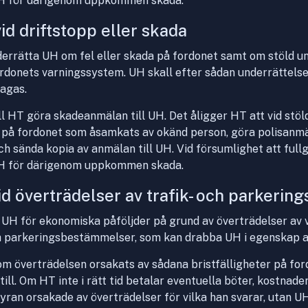
H för därigenom uppkommen skada.
id driftstopp eller skada
rrätta UH om fel eller skada på fordonet samt om stöld un
fordonets varningssystem. UH skall efter sådan underrättels
tagas.
ll HT göra skadeanmälan till UH. Det åligger HT att vid stöld
 på fordonet som åsamkats av okänd person, göra polisanmä
ch sända kopia av anmälan till UH. Vid försumlighet att ful
H för därigenom uppkommen skada.
vid överträdelser av trafik- och parkeri
H för ekonomiska påföljder på grund av överträdelser av vä
ch parkeringsbestämmelser, som kan drabba UH i egenskap a
 om överträdelsen orsakats av sådana bristfälligheter på fo
ill. Om HT inte i rätt tid betalar eventuella böter, kostnader
hyran orsakade av överträdelser för vilka han svarar, utan U