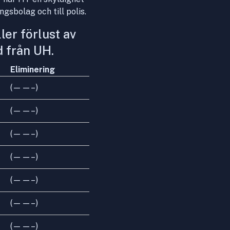
ngsbolag och till polis.
ler förlust av
d från UH.
Eliminering
(——–)
(——–)
(——–)
(——–)
(——–)
(——–)
(——–)