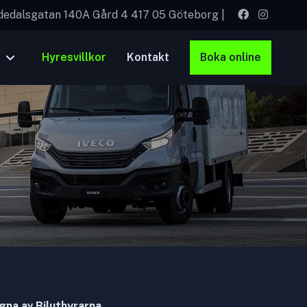
dedalsgatan 140A Gård 4 417 05 Göteborg
|
Hyresvillkor
Kontakt
Boka online
agna av Biluthyrarna