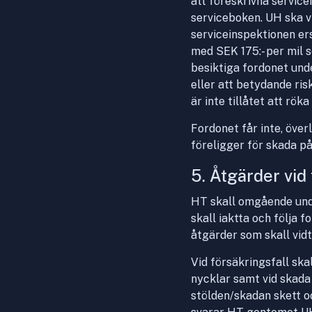
att föreskrivna service
serviceboken. UH ska v
serviceinspektionen ers
med SEK 175:- per mil s
besiktiga fordonet unde
eller att betydande ris
är inte tillåtet att rök
Fordonet får inte, över
föreligger för skada p
5. Åtgärder vid 
HT skall omgående unde
skall iaktta och följa 
åtgärder som skall vid
Vid försäkringsfall ska
nycklar samt vid skada
stölden/skadan skett o