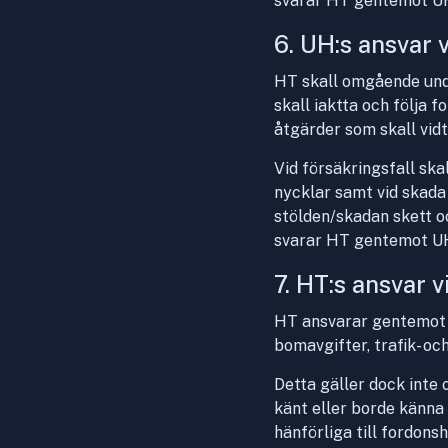
svarar HT gentemot U
6. UH:s ansvar v
HT skall omgående unde
skall iaktta och följa 
åtgärder som skall vid
Vid försäkringsfall ska
nycklar samt vid skada
stölden/skadan skett o
svarar HT gentemot U
7. HT:s ansvar 
HT ansvarar gentemot U
bomavgifter, trafik- o
Detta gäller dock inte
känt eller borde känna t
hänförliga till fordons