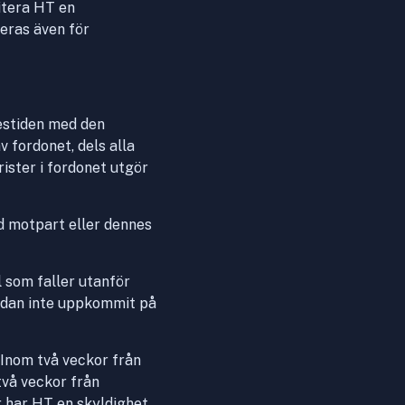
itera HT en
teras även för
estiden med den
 fordonet, dels alla
ister i fordonet utgör
d motpart eller dennes
 som faller utanför
adan inte uppkommit på
Inom två veckor från
två veckor från
r har HT en skyldighet