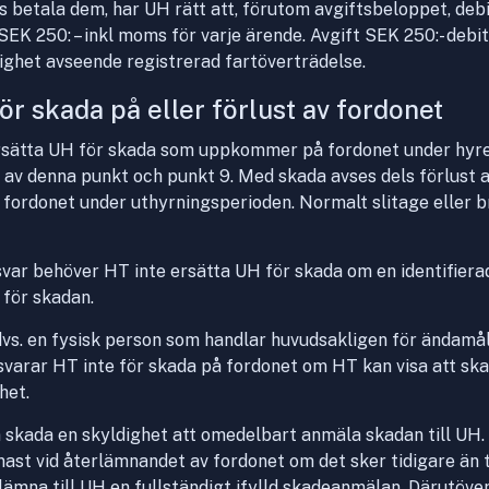
s betala dem, har UH rätt att, förutom avgiftsbeloppet, deb
EK 250: – inkl moms för varje ärende. Avgift SEK 250:- debi
dighet avseende registrerad fartöverträdelse.
för skada på eller förlust av fordonet
rsätta UH för skada som uppkommer på fordonet under hyr
av denna punkt och punkt 9. Med skada avses dels förlust av
fordonet under uthyrningsperioden. Normalt slitage eller br
svar behöver HT inte ersätta UH för skada om en identifiera
 för skadan.
s. en fysisk person som handlar huvudsakligen för ändamål
varar HT inte för skada på fordonet om HT kan visa att sk
het.
kada en skyldighet att omedelbart anmäla skadan till UH. 
senast vid återlämnandet av fordonet om det sker tidigare än 
 lämna till UH en fullständigt ifylld skadeanmälan. Därutöve