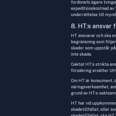
fordonets ägare tvinga
expeditionskostnad av S
underrättelse till myn
8. HT:s ansvar 
HT ansvarar och ska e
begränsning som följer 
skador som uppstår på 
inte skada.
Oaktat HT:s strikta an
försäkring ersätter UH
Om HT är konsument, dv
näringsverksamhet, ans
grund av HT:s oaktsam
HT har vid uppkommen s
skadetillfället, eller 
skadetillfället, ska HT