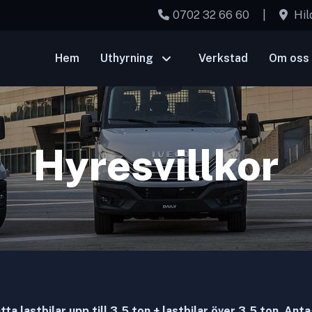
0702 32 66 60
|
Hil
Hem
Uthyrning
Verkstad
Om oss
Hyresvillkor
tta lastbilar upp till 3,5 ton + lastbilar över 3,5 ton. Ant