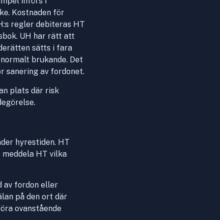
mpel införs i
ske. Kostnaden för
UH:s regler debiteras HT
sbok. UH har rätt att
erätten sätts i fara
t normalt brukande. Det
för sanering av fordonet.
an plats där risk
degörelse.
der hyrestiden. HT
e meddela HT vilka
 av fordon eller
lan på den ort där
lgöra ovanstående