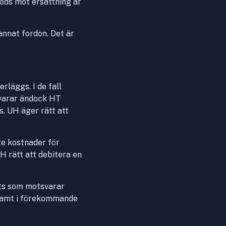
gods mot ersättning är
 annat fordon. Det är
rläggs. I de fall
svarar ändock HT
s. UH äger rätt att
te kostnader för
H rätt att debitera en
ats som motsvarar
 samt i förekommande